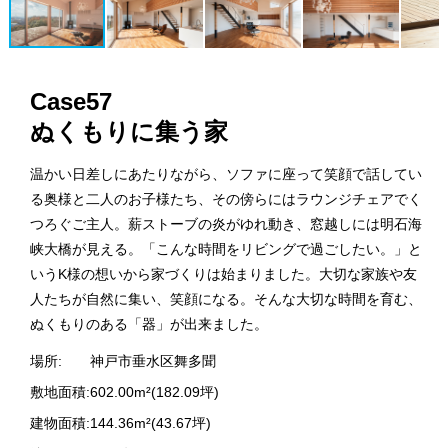
Case57
ぬくもりに集う家
温かい日差しにあたりながら、ソファに座って笑顔で話してい
る奥様と二人のお子様たち、その傍らにはラウンジチェアでく
つろぐご主人。薪ストーブの炎がゆれ動き、窓越しには明石海
峡大橋が見える。「こんな時間をリビングで過ごしたい。」と
いうK様の想いから家づくりは始まりました。大切な家族や友
人たちが自然に集い、笑顔になる。そんな大切な時間を育む、
ぬくもりのある「器」が出来ました。
場所:
神戸市垂水区舞多聞
敷地面積:
602.00m²(182.09坪)
建物面積:
144.36m²(43.67坪)