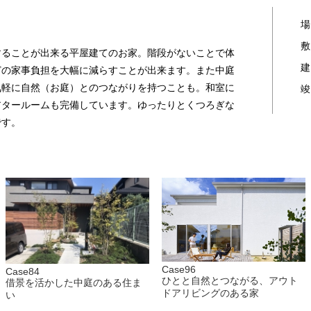
場
敷
することが出来る平屋建てのお家。階段がないことで体
建
どの家事負担を大幅に減らすことが出来ます。また中庭
気軽に自然（お庭）とのつながりを持つことも。和室に
竣
アタールームも完備しています。ゆったりとくつろぎな
です。
Case96
Case84
ひとと自然とつながる、アウト
借景を活かした中庭のある住ま
ドアリビングのある家
い