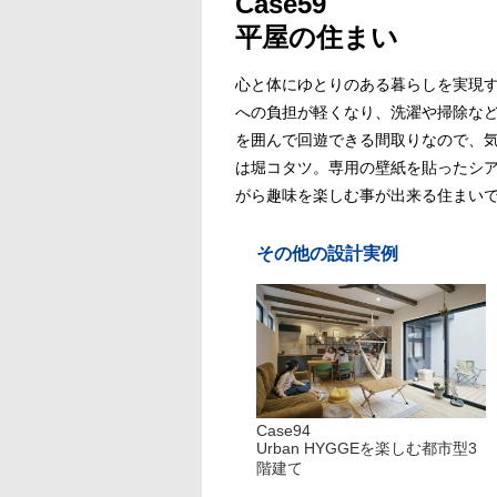
Case59
平屋の住まい
心と体にゆとりのある暮らしを実現
への負担が軽くなり、洗濯や掃除な
を囲んで回遊できる間取りなので、
は堀コタツ。専用の壁紙を貼ったシ
がら趣味を楽しむ事が出来る住まい
その他の設計実例
Case94
Urban HYGGEを楽しむ都市型3
階建て