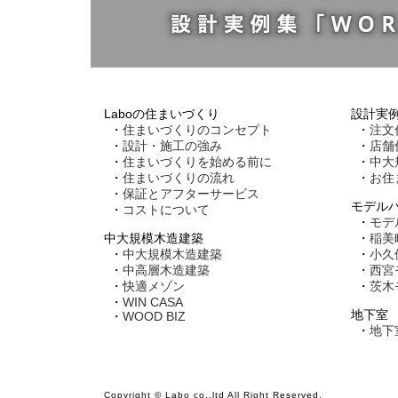
Laboの住まいづくり
設計実
住まいづくりのコンセプト
注文
設計・施工の強み
店舗
住まいづくりを始める前に
中大
住まいづくりの流れ
お住
保証とアフターサービス
モデル
コストについて
モデ
中大規模木造建築
稲美
中大規模木造建築
小久
中高層木造建築
西宮
快適メゾン
茨木
WIN CASA
地下室
WOOD BIZ
地下
Copyright © Labo co.,ltd All Right Reserved.