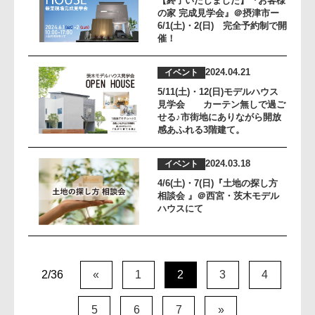
【終了いたしました】『お客様
の家 完成見学会』＠摂津市ー
6/1(土)・2(日) 完全予約制で開
催！
2024.04.21
イベント
5/11(土)・12(日)モデルハウス
見学会 カーテン無しで過ご
せる♪市街地にありながら開放
感あふれる3階建て。
2024.03.18
イベント
4/6(土)・7(日)『土地の探し方
相談会 』＠西宮・茨木モデル
ハウスにて
2/36
«
1
2
3
4
5
6
7
»