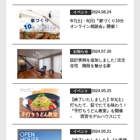
2024.08.24
イベント
9/7(土)・8(日)『家づくり10分
オンライン相談会』開催！
2024.07.20
お知らせ
設計実例を追加しました│注文
住宅 階段を魅せる家
2024.05.25
イベント
【終了いたしました】8/3(土）
打ちたて、茹でたてを味わう！
『手打ちうどん教室』を開催
♪ 西宮モデルハウスにて
2024.05.21
イベント