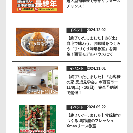
超大型補助金で今がリフォーム
チャンス！
2024.12.02
イベント
【終了いたしました】2/8(土）
自宅で味わう、お味噌をつくろ
う『手づくり味噌教室』を開
催！西宮モデルハウスにて
2024.11.01
イベント
【終了いたしました】『お客様
の家 完成見学会』＠西宮市ー
11/9(土)・10(日) 完全予約制
で開催！
2024.09.22
イベント
【終了いたしました】常緑樹で
つくる 馬蹄型のフレッシュ
Xmasリース教室