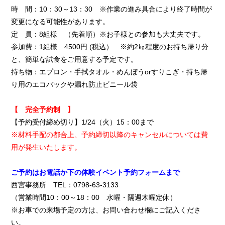
時 間：10：30～13：30 ※作業の進み具合により終了時間が
変更になる可能性があります。
定 員：8組様 （先着順）※お子様との参加も大丈夫です。
参加費：1組様 4500円 (税込） ※約2㎏程度のお持ち帰り分
と、簡単な試食をご用意する予定です。
持ち物：エプロン・手拭タオル・めんぼうorすりこぎ・持ち帰
り用のエコバックや漏れ防止ビニール袋
【 完全予約制 】
【予約受付締め切り】1/24（火）15：00まで
※材料手配の都合上、予約締切以降のキャンセルについては費
用が発生いたします。
ご予約はお電話か下の体験イベント予約フォームまで
西宮事務所 TEL：0798-63-3133
（営業時間10：00～18：00 水曜・隔週木曜定休）
※お車での来場予定の方は、お問い合わせ欄にご記入くださ
い。