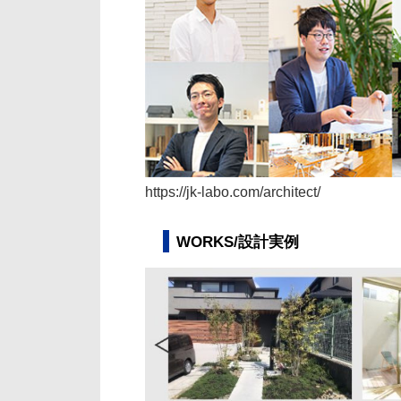
https://jk-labo.com/architect/
WORKS/設計実例