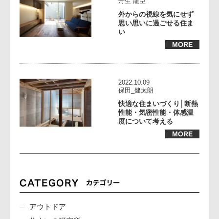
丹生 龍臣
外からの視線を気にせず
思い思いに過ごせる住ま
い
MORE
2022.10.09
保田_健太朗
快適な住まいづくり│断熱
性能・気密性能・体感温
度について考える
MORE
アウトドア