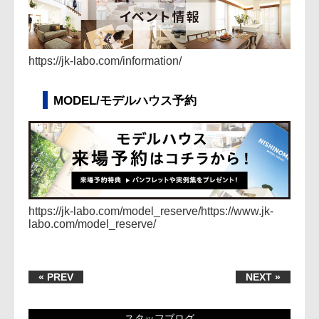
https://jk-labo.com/information/
MODEL/モデルハウス予約
https://jk-labo.com/model_reserve/
https://www.jk-
labo.com/model_reserve/
« PREV
NEXT »
スタッフブログ