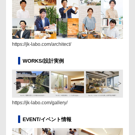
https://jk-labo.com/architect/
WORKS/設計実例
https://jk-labo.com/gallery/
EVENT/イベント情報