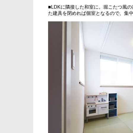
■LDKに隣接した和室に。堀こたつ風
た建具を閉めれば個室となるので、集