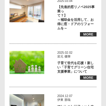
2025.03.04
【先進的窓リノベ2025事
業っ
て？
～補助金を活用して、お
得に窓・ドアのリフォー
ムを～
MORE
2025.02.02
岩元 優輝
子育て世代を応援！新し
い「子育てグリーン住宅
支援事業」について
MORE
2024.12.07
伊東 朋哉