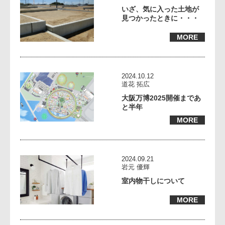
いざ、気に入った土地が
見つかったときに・・・
MORE
2024.10.12
道花 拓広
大阪万博2025開催まであ
と半年
MORE
2024.09.21
岩元 優輝
室内物干しについて
MORE