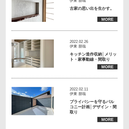
伊東 朋哉
古家の思い出を生かす。
MORE
2022.02.26
伊東 朋哉
キッチン造作収納│メリッ
ト・家事動線・間取り
MORE
2022.02.11
伊東 朋哉
プライバシーを守るバル
コニー計画│デザイン・間
取り
MORE