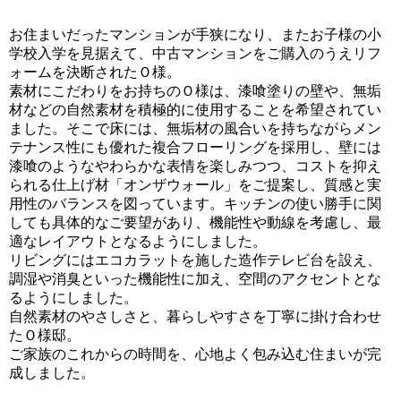
お住まいだったマンションが手狭になり、またお子様の小
学校入学を見据えて、中古マンションをご購入のうえリフ
ォームを決断されたＯ様。
素材にこだわりをお持ちのＯ様は、漆喰塗りの壁や、無垢
材などの自然素材を積極的に使用することを希望されてい
ました。そこで床には、無垢材の風合いを持ちながらメン
テナンス性にも優れた複合フローリングを採用し、壁には
漆喰のようなやわらかな表情を楽しみつつ、コストを抑え
られる仕上げ材「オンザウォール」をご提案し、質感と実
用性のバランスを図っています。キッチンの使い勝手に関
しても具体的なご要望があり、機能性や動線を考慮し、最
適なレイアウトとなるようにしました。
リビングにはエコカラットを施した造作テレビ台を設え、
調湿や消臭といった機能性に加え、空間のアクセントとな
るようにしました。
自然素材のやさしさと、暮らしやすさを丁寧に掛け合わせ
たＯ様邸。
ご家族のこれからの時間を、心地よく包み込む住まいが完
成しました。