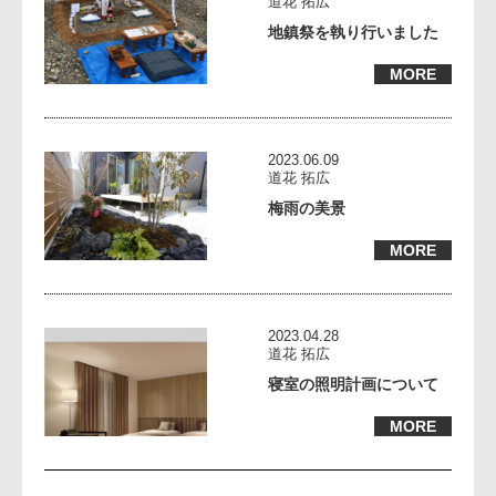
道花 拓広
地鎮祭を執り行いました
MORE
2023.06.09
道花 拓広
梅雨の美景
MORE
2023.04.28
道花 拓広
寝室の照明計画について
MORE