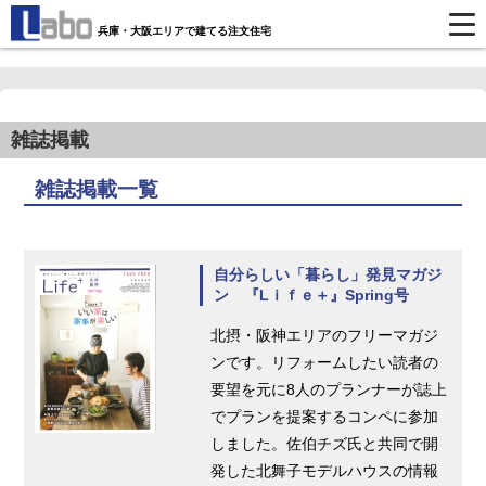
兵庫・大阪エリアで建てる注文住宅
雑誌掲載
雑誌掲載一覧
自分らしい「暮らし」発見マガジ
ン 『Lｉｆｅ＋』Spring号
北摂・阪神エリアのフリーマガジ
ンです。リフォームしたい読者の
要望を元に8人のプランナーが誌上
でプランを提案するコンペに参加
しました。佐伯チズ氏と共同で開
発した北舞子モデルハウスの情報