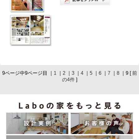
9ページ中9ページ目 ｜
1
｜
2
｜
3
｜
4
｜
5
｜
6
｜
7
｜
8
｜9 [
前
の4件
]