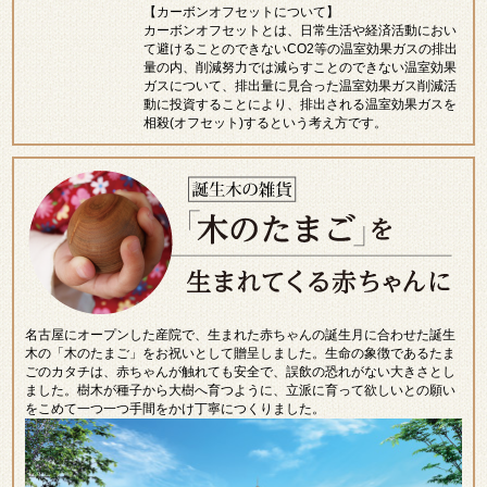
【カーボンオフセットについて】
カーボンオフセットとは、日常生活や経済活動におい
て避けることのできないCO2等の温室効果ガスの排出
量の内、削減努力では減らすことのできない温室効果
ガスについて、排出量に見合った温室効果ガス削減活
動に投資することにより、排出される温室効果ガスを
相殺(オフセット)するという考え方です。
名古屋にオープンした産院で、生まれた赤ちゃんの誕生月に合わせた誕生
木の「木のたまご」をお祝いとして贈呈しました。生命の象徴であるたま
ごのカタチは、赤ちゃんが触れても安全で、誤飲の恐れがない大きさとし
ました。樹木が種子から大樹へ育つように、立派に育って欲しいとの願い
をこめて一つ一つ手間をかけ丁寧につくりました。