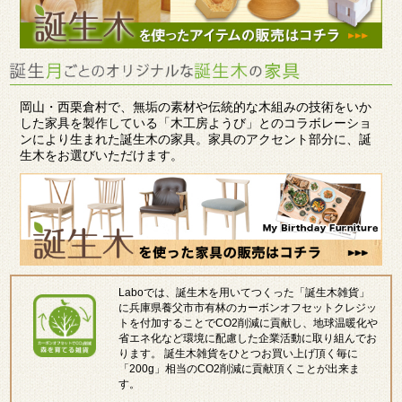
岡山・西栗倉村で、無垢の素材や伝統的な木組みの技術をいか
した家具を製作している「木工房ようび」とのコラボレーショ
ンにより生まれた誕生木の家具。家具のアクセント部分に、誕
生木をお選びいただけます。
Laboでは、誕生木を用いてつくった「誕生木雑貨」
に兵庫県養父市市有林のカーボンオフセットクレジッ
トを付加することでCO2削減に貢献し、地球温暖化や
省エネ化など環境に配慮した企業活動に取り組んでお
ります。 誕生木雑貨をひとつお買い上げ頂く毎に
「200g」相当のCO2削減に貢献頂くことが出来ま
す。