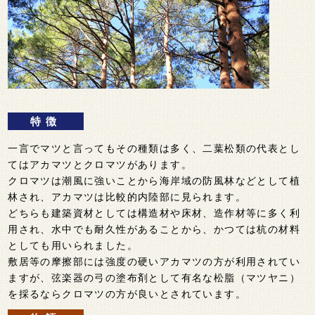
特徴
一言でマツと言ってもその種類は多く、二葉松類の代表とし
てはアカマツとクロマツがあります。
クロマツは潮風に強いことから海岸域の防風林などとして植
林され、アカマツは比較的内陸部に見られます。
どちらも建築資材としては構造材や床材、造作材等に多く利
用され、水中でも耐久性があることから、かつては杭の材料
としても用いられました。
敷居等の摩擦部には強度の硬いアカマツの方が利用されてい
ますが、弦楽器の弓の塗布剤として有名な松脂（マツヤニ）
を採るならクロマツの方が良いとされています。